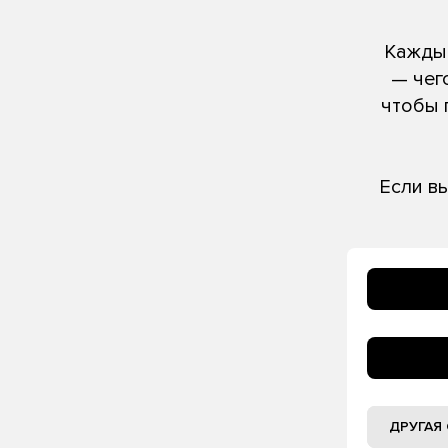
Каждый
— чег
чтобы 
Если в