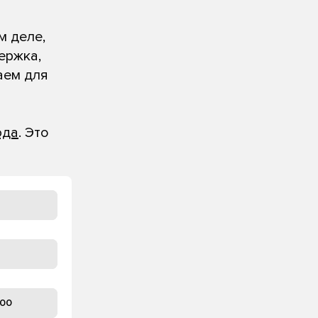
м деле,
ержка,
аем для
юда
. Это
100