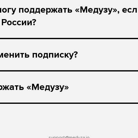
могу поддержать «Медузу», ес
 России?
менить подписку?
ржать «Медузу»
support@meduza.io