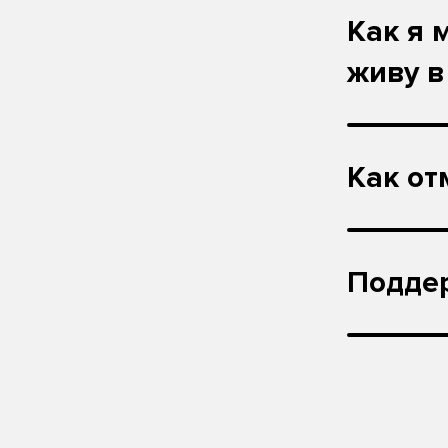
Как я 
живу в
Как от
Подде