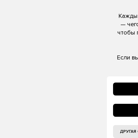
Каждый
— чег
чтобы 
Если в