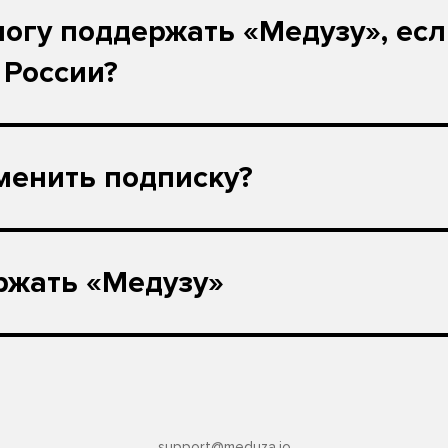
могу поддержать «Медузу», ес
 России?
менить подписку?
ржать «Медузу»
support@meduza.io