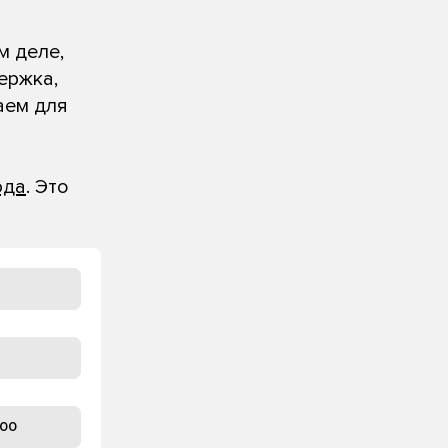
м деле,
ержка,
аем для
юда
. Это
100