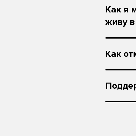
Как я 
живу в
Как от
Подде