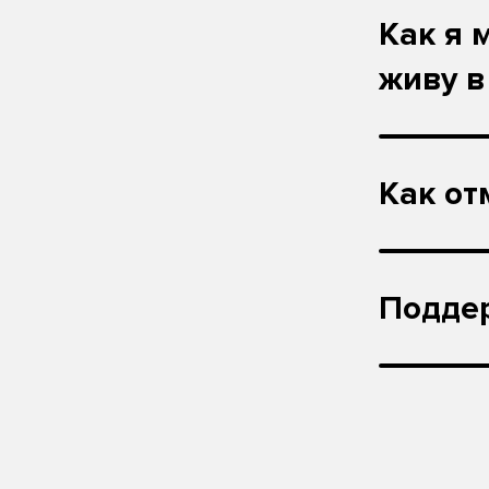
Как я 
живу в
Как от
Подде