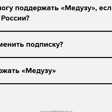
могу поддержать «Медузу», ес
 России?
менить подписку?
ржать «Медузу»
support@meduza.io