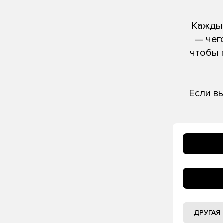
Каждый
— чег
чтобы 
Если в